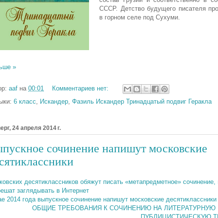
СССР. Детство будущего писателя пр
в горном селе под Сухуми.
ьше »
ор:
aaf
на
00:01
Комментариев нет:
ыки:
6 класс
,
Искандер
,
Фазиль Искандер Тринадцатый подвиг Геракла
ерг, 24 апреля 2014 г.
пускное сочинение напишут московские
сятиклассники
ковских десятиклассников обяжут писать «метапредметное» сочинение, 
решат заглядывать в Интернет
ае 2014 года выпускное сочинение напишут московские десятиклассники
ОБЩИЕ ТРЕБОВАНИЯ К СОЧИНЕНИЮ НА ЛИТЕРАТУРНУЮ
ПУБЛИЦИСТИЧЕСКУЮ Т