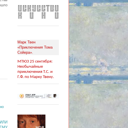
ошло
Марк Твен
«Приключения Тома
Сойера».
МТЮЗ 25 сентября:
Необычайные
приключения Т.С. и
Г.Ф. по Марку Твену.
но
 ИЛИ
ЕМУ