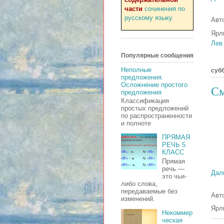
части
сочинения по
русскому языку
Авт
Ярл
Лев
Популярные сообщения
Неполные
субб
предложения.
Осложнение простого
См
предложения
Классификация
простых предложений
по распространенности
и полноте
ПРЯМАЯ
РЕЧЬ 5
КЛАСС
Прямая
речь —
Дал
это чьи-
либо слова,
передаваемые без
Авт
изменений.
Ярл
Некоммер
ческая