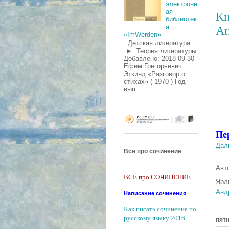
электронн
ая
Кн
библиотек
а
Ан
«ImWerden»
Детская литература
► Теория литературы
Добавлено: 2018-09-30
Ефим Григорьевич
Эткинд «Разговор о
стихах» ( 1970 ) Год
вып...
Пе
Дал
Всё про сочинение
Авт
ВСЁ про СОЧИНЕНИЕ
Ярл
Анд
Написание сочинения
Как писать сочинение по
русскому языку 2016
пятн