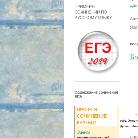
Дал
ПРИМЕРЫ
СОЧИНЕНИЙ ПО
РУССКОМУ ЯЗЫКУ
Авт
Ярл
воск
Б
Содержание сочинения
ЕГЭ
ПРО ЕГЭ-
СОЧИНЕНИЕ
"
.
себе
Охота
и
КРАТКО!
,
Дубом
гибел
Оценка
Дал
содержательной