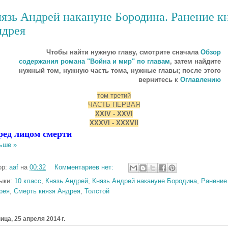
язь Андрей накануне Бородина. Ранение кн
дрея
Чтобы найти нужную главу, смотрите сначала
Обзор
содержания романа "Война и мир" по главам
, затем найдите
нужный том, нужную часть тома, нужные главы; п
осле этого
вернитесь к
Оглавлению
том третий
ЧАСТЬ ПЕРВАЯ
XXIV - XXVI
XXXVI - XXXVII
ред лицом смерти
ьше »
ор:
aaf
на
00:32
Комментариев нет:
ыки:
10 класс
,
Князь Андрей
,
Князь Андрей накануне Бородина
,
Ранение 
рея
,
Смерть князя Андрея
,
Толстой
ица, 25 апреля 2014 г.