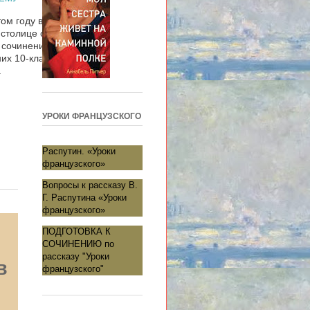
том году выпускное
 столице сочинение
 сочинению, которое
их 10-классников, это
.
УРОКИ ФРАНЦУЗСКОГО
Распутин. «Уроки
французского»
Вопросы к рассказу В.
Г. Распутина «Уроки
французского»
ПОДГОТОВКА К
СОЧИНЕНИЮ по
рассказу "Уроки
в
французского"