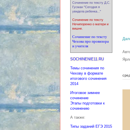
Сочинение по тексту Д.С.
Гусман "Сегодня я
увидела ребенка..."
Сочинение по тексту
Нечипоренко о матери и
вишне.
Сочинение по тексту
Дал
Чехова про провизора
и учителя
Авт
SOCHINENIE11.RU
Ярл
Темы сочинения по
Чехову в формате
сред
итогового сочинения
2014
Итоговое зимнее
сочинение
Этапы подготовки к
сочинению
А также:
Типы заданий ЕГЭ 2015