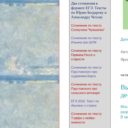
Два сочинения в
формате ЕГЭ. Тексты
по Юрию Богдареву и
Александру Чехову
Сочинение по тексту
Солоухина "Кувшинка"
Сочинение по тексту
Дал
Ильина про ШУМ
Сочинение по тексту
Авт
Германа Гессе о
Ярл
старости
Сочинение по тексту
Паустовского про
четв
художника Берга
Сочинение по тексту
Вы
Паустовского про
сельского аптекаря
де
ЕГЭ 2016. Текст по
Акунину о страхе
Мос
раз
Сочинение по тексту
В м
Тэффи о любви-
нежности