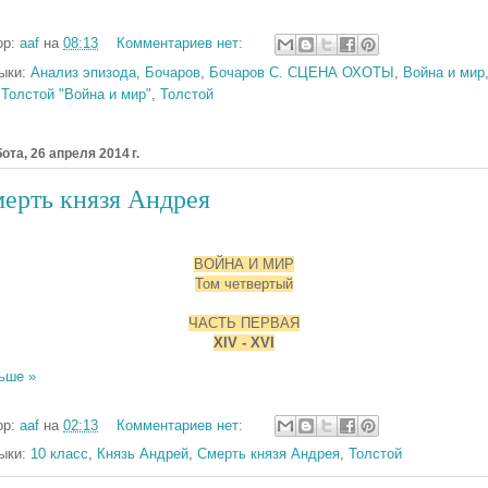
ор:
aaf
на
08:13
Комментариев нет:
ыки:
Анализ эпизода
,
Бочаров
,
Бочаров С. СЦЕНА ОХОТЫ
,
Война и мир
 Толстой "Война и мир"
,
Толстой
ота, 26 апреля 2014 г.
ерть князя Андрея
ВОЙНА И МИР
Том четвертый
ЧАСТЬ ПЕРВАЯ
XIV - XVI
ьше »
ор:
aaf
на
02:13
Комментариев нет:
ыки:
10 класс
,
Князь Андрей
,
Смерть князя Андрея
,
Толстой