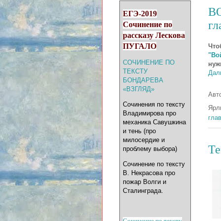
ВО
ЕГЭ-2019
гл
Сочинение по
рассказу Лескова
ПУГАЛО
Что
"Во
СОЧИНЕНИЕ ПО
нуж
ТЕКСТУ
Дал
БОНДАРЕВА
«ВЗГЛЯД»
Авт
Сочинения по тексту
Ярл
Владимирова про
гла
механика Савушкина
и тень (про
милосердие и
Те
проблему выбора)
Сочинение по тексту
В. Некрасова про
пожар Волги и
Сталинграда.
Сочинение по тексту