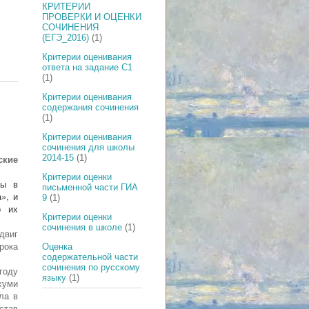
КРИТЕРИИ
ПРОВЕРКИ И ОЦЕНКИ
СОЧИНЕНИЯ
(ЕГЭ_2016)
(1)
Критерии оценивания
ответа на задание С1
(1)
Критерии оценивания
содержания сочинения
(1)
Критерии оценивания
сочинения для школы
2014-15
(1)
ские
Критерии оценки
зы в
письменной части ГИА
», и
9
(1)
о их
Критерии оценки
сочинения в школе
(1)
двиг
рока
Оценка
содержательной части
сочинения по русскому
году
языку
(1)
хуми
ла в
став