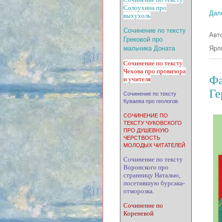
Солоухина про
Дал
выхухоль
Сочинение по тексту
Авт
Грековой про
мальчика Доната
Ярл
Сочинение по тексту
Чехова про провизора
Фа
и учителя
Ге
Сочинение по тексту
Куваева про геологов.
СОЧИНЕНИЕ ПО
ТЕКСТУ ЧУКОВСКОГО
ПРО ДУШЕВНУЮ
ЧЕРСТВОСТЬ
МОЛОДЫХ ЧИТАТЕЛЕЙ
Сочинение по тексту
Воронского про
странницу Наталью,
посетившую бурсака-
отморозка.
Сочинение по
Кореневой