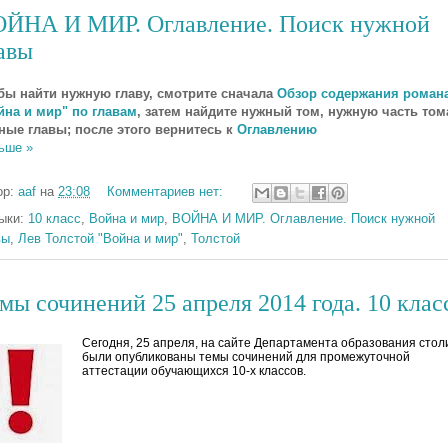
ЙНА И МИР. Оглавление. Поиск нужной
авы
бы найти нужную главу, смотрите сначала
Обзор содержания роман
йна и мир" по главам
, затем найдите нужный том, нужную часть том
ные главы; п
осле этого вернитесь к
Оглавлению
ьше »
ор:
aaf
на
23:08
Комментариев нет:
ыки:
10 класс
,
Война и мир
,
ВОЙНА И МИР. Оглавление. Поиск нужной
вы
,
Лев Толстой "Война и мир"
,
Толстой
мы сочинений 25 апреля 2014 года. 10 клас
Сегодня, 25 апреля, на сайте Департамента образования сто
были опубликованы темы сочинений для промежуточной
аттестации обучающихся 10-х классов.