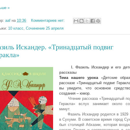
ьше »
ор:
aaf
на
10:36
Комментариев нет:
ыки:
10 класс
,
Сочинение 25 апреля
зиль Искандер. «Тринадцатый подвиг
ракла»
I. Фазиль Искандер и его дет
рассказы
Тема нашего урока
«Детские обра
рассказе «Тринадцатый подвиг Геракла
вы увидите, что основное средств
создания – юмор.
Чтение рассказа «Тринадцатый по
Геракла» вслух занимает около со
минут.
Фазиль Искандер родился в 1929 
в Сухуми. В советское время город Су
был столицей Абхазии, которая входи
состав Грузии и соответственно в со