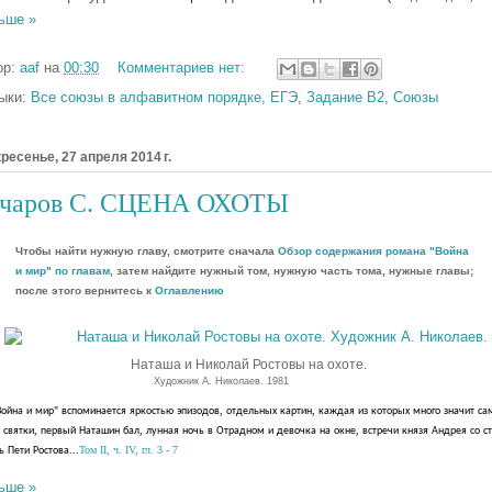
ьше »
ор:
aaf
на
00:30
Комментариев нет:
ыки:
Все союзы в алфавитном порядке
,
ЕГЭ
,
Задание В2
,
Союзы
ресенье, 27 апреля 2014 г.
очаров С. СЦЕНА ОХОТЫ
Чтобы найти нужную главу, смотрите сначала
Обзор содержания романа "Война
и мир" по главам
, затем найдите нужный том, нужную часть тома, нужные главы;
п
осле этого вернитесь к
Оглавлению
Наташа и Николай Ростовы на охоте.
Художник А. Николаев. 1981
"
,
,
Война
и
мир
вспоминается
яркостью
эпизодов
отдельных
картин
каждая
из
которых
много
значит
са
,
,
,
святки
первый
Наташин
бал
лунная
ночь
в
Отрадном
и
девочка
на
окне
встреч
и
князя
Андрея
со
с
...
Том II, ч. IV, гл. 3 - 7
ь
Пети
Ростова
ьше »